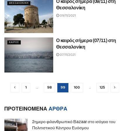
Ο καιρός σήμερα (09/11) στη
ΘΕΣΣΑΛΟΝΙΚΗ
Θεσσαλονίκη
09/11/2021
Ο καιρός σήμερα (07/11) στη
ΚΑΙΡΟΣ
Θεσσαλονίκη
07/11/2021
1
…
98
99
100
…
125
ΠΡΟΤΕΙΝΟΜΕΝΑ
ΑΡΘΡΑ
2ημερο φιλανθρωπικό Bazaar στο ισόγειο του
Πολιτιστικού Κέντρου Ευόσμου