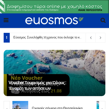
Θεόδωρος Κατσούκας: Η αλήθεια για τους φωτεινούς σηματοδότες της διασταύρωσης Λεωφόρου Δεντροποταμου
ΘΕΣΣΑΛΟΝΙΚΗ
Θεσσαλονίκη: Κλειστό απόψε τμήμα
του Περιφερειακού λόγω Flyover
Άγγελο
τες
Ο καιρός σήμερα στη Θεσσαλονίκη