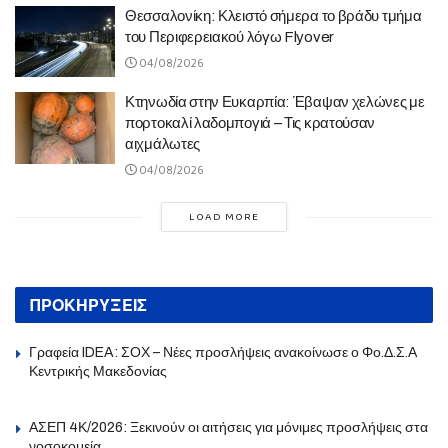
Θεσσαλονίκη: Κλειστό σήμερα το βράδυ τμήμα
του Περιφερειακού λόγω Flyover
04/08/2026
Κτηνωδία στην Ευκαρπία: Έβαψαν χελώνες με
πορτοκαλί λαδομπογιά – Τις κρατούσαν
αιχμάλωτες
04/08/2026
LOAD MORE
ΠΡΟΚΗΡΥΞΕΙΣ
Γραφεία IDEA: ΣΟΧ – Νέες προσλήψεις ανακοίνωσε ο Φο.Δ.Σ.Α
Κεντρικής Μακεδονίας
ΑΣΕΠ 4Κ/2026: Ξεκινούν οι αιτήσεις για μόνιμες προσλήψεις στα
νοσοκομεία