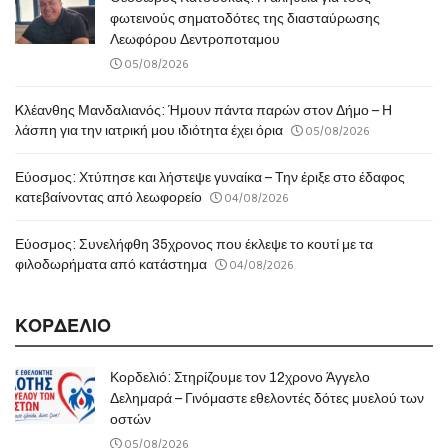
φωτεινούς σηματοδότες της διασταύρωσης
Λεωφόρου Δεντροποταμου
05/08/2026
Kλέανθης Μανδαλιανός: Ήμουν πάντα παρών στον Δήμο – Η
05/08/2026
λάσπη για την ιατρική μου ιδιότητα έχει όρια
Εύοσμος: Χτύπησε και λήστεψε γυναίκα – Την έριξε στο έδαφος
04/08/2026
κατεβαίνοντας από λεωφορείο
Εύοσμος: Συνελήφθη 35χρονος που έκλεψε το κουτί με τα
04/08/2026
φιλοδωρήματα από κατάστημα
ΚΟΡΔΕΛΙΟ
Κορδελιό: Στηρίζουμε τον 12χρονο Άγγελο
Δελημαρά – Γινόμαστε εθελοντές δότες μυελού των
οστών
05/08/2026