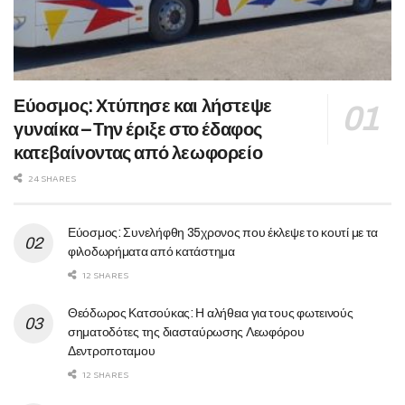
Εύοσμος: Χτύπησε και λήστεψε
γυναίκα – Την έριξε στο έδαφος
κατεβαίνοντας από λεωφορείο
24 SHARES
Εύοσμος: Συνελήφθη 35χρονος που έκλεψε το κουτί με τα
φιλοδωρήματα από κατάστημα
12 SHARES
Θεόδωρος Κατσούκας: Η αλήθεια για τους φωτεινούς
σηματοδότες της διασταύρωσης Λεωφόρου
Δεντροποταμου
12 SHARES