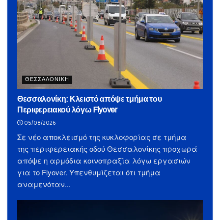
ΘΕΣΣΑΛΟΝΙΚΗ
Θεσσαλονίκη: Κλειστό απόψε τμήμα του
Περιφερειακού λόγω Flyover
05/08/2026
Σε νέο αποκλεισμό της κυκλοφορίας σε τμήμα
της περιφερειακής οδού Θεσσαλονίκης προχωρά
απόψε η αρμόδια κοινοπραξία λόγω εργασιών
για το Flyover. Υπενθυμίζεται ότι τμήμα
αναμενόταν...