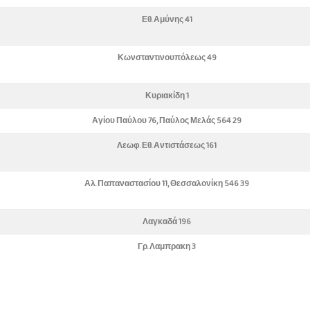
Εθ. Αμύνης 41
Κωνσταντινουπόλεως 49
Κυριακίδη 1
Αγίου Παύλου 76, Παύλος Μελάς 564 29
Λεωφ. Εθ. Αντιστάσεως 161
Αλ. Παπαναστασίου 11, Θεσσαλονίκη 546 39
Λαγκαδά 196
Γρ. Λαμπρακη 3