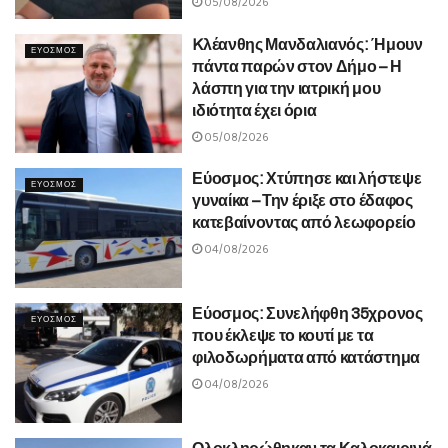
05/08/2026
Kλέανθης Μανδαλιανός: Ήμουν
ΕΥΟΣΜΟΣ
πάντα παρών στον Δήμο – Η
λάσπη για την ιατρική μου
ιδιότητα έχει όρια
05/08/2026
Εύοσμος: Χτύπησε και λήστεψε
ΕΥΟΣΜΟΣ
γυναίκα – Την έριξε στο έδαφος
κατεβαίνοντας από λεωφορείο
04/08/2026
Εύοσμος: Συνελήφθη 35χρονος
ΕΥΟΣΜΟΣ
που έκλεψε το κουτί με τα
φιλοδωρήματα από κατάστημα
04/08/2026