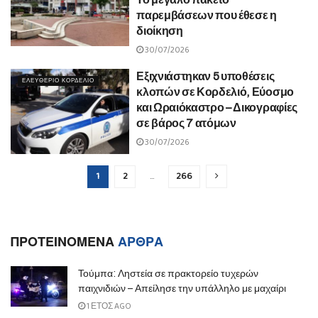
παρεμβάσεων που έθεσε η
διοίκηση
30/07/2026
Εξιχνιάστηκαν 5 υποθέσεις
ΕΛΕΥΘΕΡΙΟ ΚΟΡΔΕΛΙΟ
κλοπών σε Κορδελιό, Εύοσμο
και Ωραιόκαστρο – Δικογραφίες
σε βάρος 7 ατόμων
30/07/2026
1
2
…
266
ΠΡΟΤΕΙΝΟΜΕΝΑ
ΑΡΘΡΑ
Τούμπα: Ληστεία σε πρακτορείο τυχερών
παιχνιδιών – Απείλησε την υπάλληλο με μαχαίρι
1 ΈΤΟΣ AGO