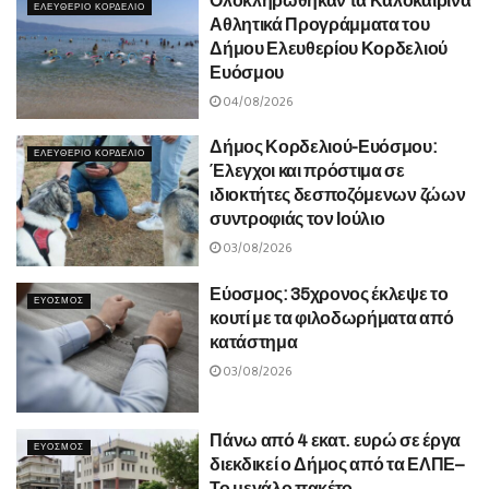
Ολοκληρώθηκαν τα Καλοκαιρινά
ΕΛΕΥΘΕΡΙΟ ΚΟΡΔΕΛΙΟ
Αθλητικά Προγράμματα του
Δήμου Ελευθερίου Κορδελιού
Ευόσμου
04/08/2026
Δήμος Κορδελιού-Ευόσμου:
ΕΛΕΥΘΕΡΙΟ ΚΟΡΔΕΛΙΟ
Έλεγχοι και πρόστιμα σε
ιδιοκτήτες δεσποζόμενων ζώων
συντροφιάς τον Ιούλιο
03/08/2026
Εύοσμος: 35χρονος έκλεψε το
ΕΥΟΣΜΟΣ
κουτί με τα φιλοδωρήματα από
κατάστημα
03/08/2026
Πάνω από 4 εκατ. ευρώ σε έργα
ΕΥΟΣΜΟΣ
διεκδικεί ο Δήμος από τα ΕΛΠΕ–
Το μεγάλο πακέτο