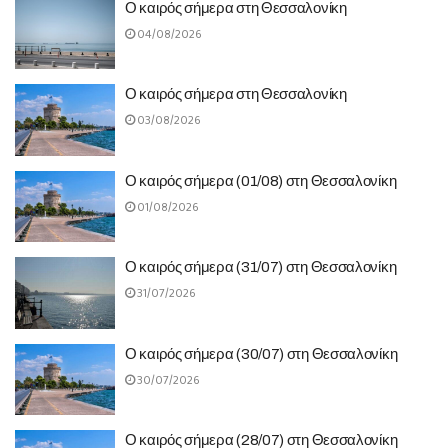
Ο καιρός σήμερα στη Θεσσαλονίκη
04/08/2026
Ο καιρός σήμερα στη Θεσσαλονίκη
03/08/2026
Ο καιρός σήμερα (01/08) στη Θεσσαλονίκη
01/08/2026
Ο καιρός σήμερα (31/07) στη Θεσσαλονίκη
31/07/2026
Ο καιρός σήμερα (30/07) στη Θεσσαλονίκη
30/07/2026
Ο καιρός σήμερα (28/07) στη Θεσσαλονίκη