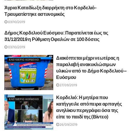
Άγρια Καταδίωξη διαρρήκτη στο Κορδελιό-
ΕΛΕΥΘΕΡΙΟ ΚΟΡΔΕΛΙΟ
Τραυματίστηκε αστυνομικός
03/10/2019
Δήμος Κορδελιού Ευόσμου: Παρατείνεται έως τις
ΕΛΕΥΘΕΡΙΟ ΚΟΡΔΕΛΙΟ
31/12/2019 η Ρύθμιση Οφειλών σε 100 δόσεις
03/10/2019
Διακόπτεται μέχρι νεωτέρας η
ΕΛΕΥΘΕΡΙΟ ΚΟΡΔΕΛΙΟ
παραλαβή ανακυκλώσιμων
υλικών από το Δήμο Κορδελιού –
Ευόσμου
27/09/2019
Κορδελιό: Η μητέρα που
ΕΛΕΥΘΕΡΙΟ ΚΟΡΔΕΛΙΟ
κατήγγειλε απόπειρα αρπαγής
ανηλίκου περιγράφει όσα της
είπε το παιδί της (Bίντεο)
26/09/2019