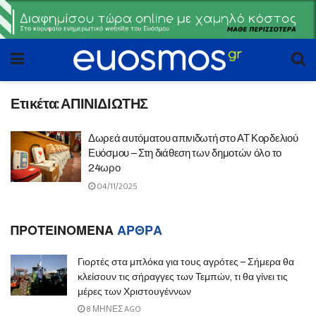
Ετικέτα:
ΑΠΙΝΙΔΙΩΤΗΣ
Δωρεά αυτόματου απινιδωτή στο ΑΤ Κορδελιού
Ευόσμου – Στη διάθεση των δημοτών όλο το
24ωρο
04/11/2025
ΠΡΟΤΕΙΝΟΜΕΝΑ
ΑΡΘΡΑ
Γιορτές στα μπλόκα για τους αγρότες – Σήμερα θα
κλείσουν τις σήραγγες των Τεμπών, τι θα γίνει τις
μέρες των Χριστουγέννων
8 ΜΉΝΕΣ AGO