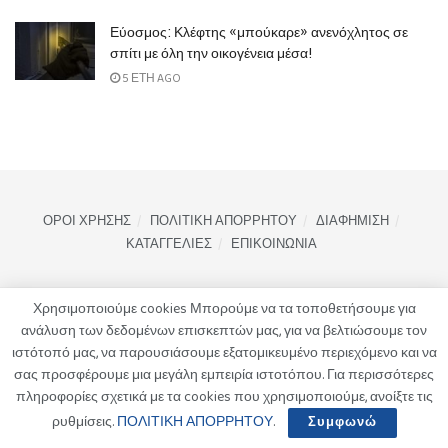
Εύοσμος: Κλέφτης «μπούκαρε» ανενόχλητος σε
σπίτι με όλη την οικογένεια μέσα!
5 ΈΤΗ AGO
ΟΡΟΙ ΧΡΗΣΗΣ
ΠΟΛΙΤΙΚΗ ΑΠΟΡΡΗΤΟΥ
ΔΙΑΦΗΜΙΣΗ
ΚΑΤΑΓΓΕΛΙΕΣ
ΕΠΙΚΟΙΝΩΝΙΑ
Χρησιμοποιούμε cookies Μπορούμε να τα τοποθετήσουμε για
ανάλυση των δεδομένων επισκεπτών μας, για να βελτιώσουμε τον
ιστότοπό μας, να παρουσιάσουμε εξατομικευμένο περιεχόμενο και να
σας προσφέρουμε μια μεγάλη εμπειρία ιστοτόπου. Για περισσότερες
πληροφορίες σχετικά με τα cookies που χρησιμοποιούμε, ανοίξτε τις
ρυθμίσεις.
ΠΟΛΙΤΙΚΗ ΑΠΟΡΡΗΤΟΥ
.
Συμφωνώ