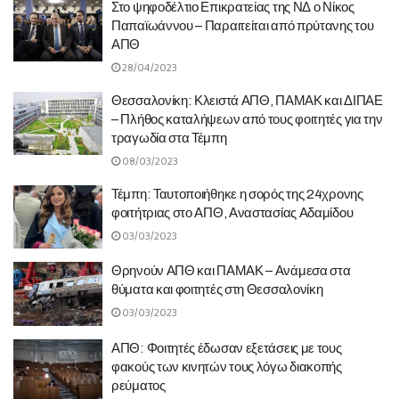
Στο ψηφοδέλτιο Επικρατείας της ΝΔ ο Νίκος
Παπαϊωάννου – Παραιτείται από πρύτανης του
ΑΠΘ
28/04/2023
Θεσσαλονίκη: Κλειστά ΑΠΘ, ΠΑΜΑΚ και ΔΙΠΑΕ
– Πλήθος καταλήψεων από τους φοιτητές για την
τραγωδία στα Τέμπη
08/03/2023
Τέμπη: Ταυτοποιήθηκε η σορός της 24χρονης
φοιτήτριας στο ΑΠΘ, Αναστασίας Αδαμίδου
03/03/2023
Θρηνούν ΑΠΘ και ΠΑΜΑΚ – Ανάμεσα στα
θύματα και φοιτητές στη Θεσσαλονίκη
03/03/2023
ΑΠΘ: Φοιτητές έδωσαν εξετάσεις με τους
φακούς των κινητών τους λόγω διακοπής
ρεύματος