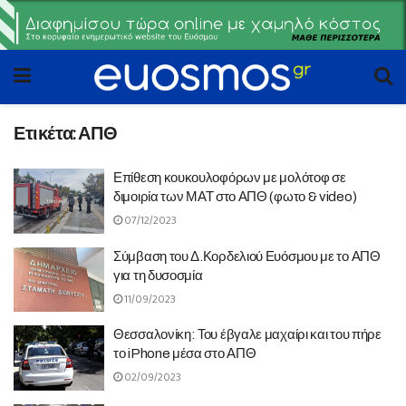
Ετικέτα:
ΑΠΘ
Επίθεση κουκουλοφόρων με μολότοφ σε
διμοιρία των ΜΑΤ στο ΑΠΘ (φωτο & video)
07/12/2023
Σύμβαση του Δ.Κορδελιού Ευόσμου με το ΑΠΘ
για τη δυσοσμία
11/09/2023
Θεσσαλονίκη: Του έβγαλε μαχαίρι και του πήρε
το iPhone μέσα στο ΑΠΘ
02/09/2023