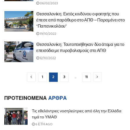
06/02/2023
Θεσσαλονίκη: Εκτός κινδύνου ο φοιτητής που
έπεσε από παράθυρο στο ΑΠΘ – Παραμένει στο
“Παπανικολάου”
19/10/2022
Θεσσαλονίκη: Ταυτοποιήθηκαν δύο άτομα για το
επεισόδιο με πυροβολισμούς στο ΑΠΘ
12/10/2022
1
2
3
…
11
ΠΡΟΤΕΙΝΟΜΕΝΑ
ΑΡΘΡΑ
Τις εθελόντριες νοσηλεύτριες από όλη την Ελλάδα
τιμά το ΥΜΑΘ
6 ΈΤΗ AGO