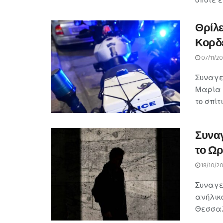
Θρίλε
Κορδ
07/11/2
Συναγε
Μαρία 
το σπίτ
Συναγ
το Ω
18/10/2
Συναγε
ανήλικ
Θεσσαλο