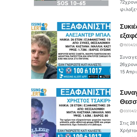
72χρον
φιλοξεν
Συκιέ
εξαφ
19/04/2
Συναγε
26χρονο
15 Απριλ
Συναγ
Θεσσ
03/04/
Στις 28
Χρήστος