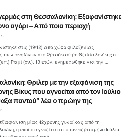
γερμός στη Θεσσαλονίκη: Εξαφανίστηκε
νο αγόρι – Από ποια περιοχή
025
ίστηκε στις (19/12) από χώρο φιλοξενίας
ευτων ανηλίκων στο Ωραιόκαστρο Θεσσαλονίκης ο
(επ.) Ραμί (ον.), 13 ετών. ενημερώθηκε για την ...
λονίκη: Θρίλερ με την εξαφάνιση της
νης Βίκυς που αγνοείται από τον Ιούλιο
αξα παντού” λέει ο πρώην της
25
 εξαφάνιση μίας 42χρονης γυναίκας από τη
ονίκη, η οποία αγνοείται από τον περασμένο Ιούλιο
ίχε εξαφανιστεί από ...