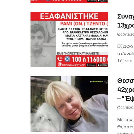
Συνα
13χρο
20/12/2
Εξαφαν
ασυνόδ
Τζέντο 
Θεσσα
42χρο
– “Έψ
22/11/20
Με την
Θεσσαλ
οπότε ε