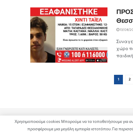
ΠΡΟΣ
Θεσσ
13/08/2
Συναγε
χώρο π
παιδική
1
2
Χρησιμοποιούμε cookies Μπορούμε να τα τοποθετήσουμε για ανά
ΟΡΟΙ ΧΡΗΣΗΣ
ΠΟΛΙΤΙΚΗ ΑΠΟΡΡΗΤΟΥ
ΔΙΑΦΗΜΙΣΗ
προσφέρουμε μια μεγάλη εμπειρία ιστοτόπου. Για περισσότ