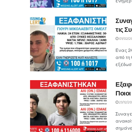
ενημερώ
Συναγ
τις Συ
01/02/2
Ένας 2
από τη
εξέδωσε
Εξαφα
Ποιοι
23/12/2
Συναγερ
ανακοί
σημάνει