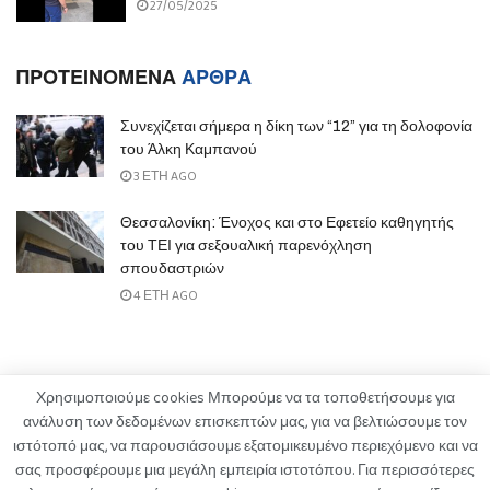
27/05/2025
ΠΡΟΤΕΙΝΟΜΕΝΑ
ΑΡΘΡΑ
Συνεχίζεται σήμερα η δίκη των “12” για τη δολοφονία
του Άλκη Καμπανού
3 ΈΤΗ AGO
Θεσσαλονίκη: Ένοχος και στο Εφετείο καθηγητής
του ΤΕΙ για σεξουαλική παρενόχληση
σπουδαστριών
4 ΈΤΗ AGO
Χρησιμοποιούμε cookies Μπορούμε να τα τοποθετήσουμε για
ανάλυση των δεδομένων επισκεπτών μας, για να βελτιώσουμε τον
ιστότοπό μας, να παρουσιάσουμε εξατομικευμένο περιεχόμενο και να
ΟΡΟΙ ΧΡΗΣΗΣ
ΠΟΛΙΤΙΚΗ ΑΠΟΡΡΗΤΟΥ
ΔΙΑΦΗΜΙΣΗ
σας προσφέρουμε μια μεγάλη εμπειρία ιστοτόπου. Για περισσότερες
ΚΑΤΑΓΓΕΛΙΕΣ
ΕΠΙΚΟΙΝΩΝΙΑ