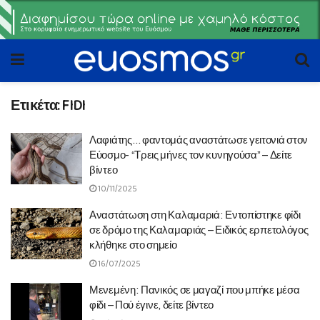
Ετικέτα:
FIDI
Λαφιάτης… φαντομάς αναστάτωσε γειτονιά στον
Εύοσμο- “Τρεις μήνες τον κυνηγούσα” – Δείτε
βίντεο
10/11/2025
Αναστάτωση στη Καλαμαριά: Εντοπίστηκε φίδι
σε δρόμο της Καλαμαριάς – Ειδικός ερπετολόγος
κλήθηκε στο σημείο
16/07/2025
Μενεμένη: Πανικός σε μαγαζί που μπήκε μέσα
φίδι – Πού έγινε, δείτε βίντεο