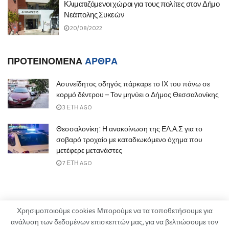
Κλιματιζόμενοι χώροι για τους πολίτες στον Δήμο
Νεάπολης Συκεών
20/08/2022
ΠΡΟΤΕΙΝΟΜΕΝΑ
ΑΡΘΡΑ
Ασυνείδητος οδηγός πάρκαρε το ΙΧ του πάνω σε
κορμό δέντρου – Τον μηνύει ο Δήμος Θεσσαλονίκης
3 ΈΤΗ AGO
Θεσσαλονίκη: Η ανακοίνωση της ΕΛ.Α.Σ για το
σοβαρό τροχαίο με καταδιωκόμενο όχημα που
μετέφερε μετανάστες
7 ΈΤΗ AGO
Χρησιμοποιούμε cookies Μπορούμε να τα τοποθετήσουμε για
ανάλυση των δεδομένων επισκεπτών μας, για να βελτιώσουμε τον