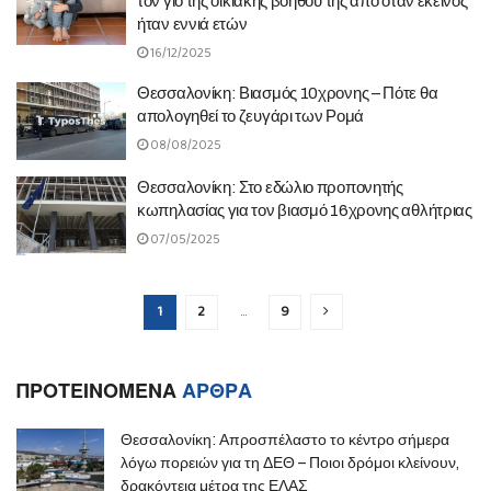
τον γιο της οικιακής βοηθού της από όταν εκείνος
ήταν εννιά ετών
16/12/2025
Θεσσαλονίκη: Βιασμός 10χρονης – Πότε θα
απολογηθεί το ζευγάρι των Ρομά
08/08/2025
Θεσσαλονίκη: Στο εδώλιο προπονητής
κωπηλασίας για τον βιασμό 16χρονης αθλήτριας
07/05/2025
1
2
…
9
ΠΡΟΤΕΙΝΟΜΕΝΑ
ΑΡΘΡΑ
Θεσσαλονίκη: Απροσπέλαστο το κέντρο σήμερα
λόγω πορειών για τη ΔΕΘ – Ποιοι δρόμοι κλείνουν,
δρακόντεια μέτρα της ΕΛΑΣ