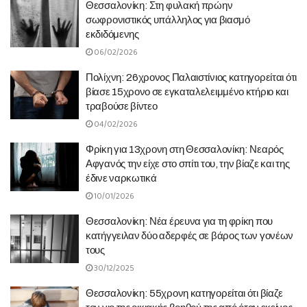
Θεσσαλονίκη: Στη φυλακή πρώην
σωφρονιστικός υπάλληλος για βιασμό
εκδιδόμενης
06/02/2026
Πολίχνη: 26χρονος Παλαιστίνιος κατηγορείται ότι
βίασε 15χρονο σε εγκαταλελειμμένο κτήριο και
τραβούσε βίντεο
04/02/2026
Φρίκη για 13χρονη στη Θεσσαλονίκη: Νεαρός
Αφγανός την είχε στο σπίτι του, την βίαζε και της
έδινε ναρκωτικά
10/01/2026
Θεσσαλονίκη: Νέα έρευνα για τη φρίκη που
κατήγγειλαν δύο αδερφές σε βάρος των γονέων
τους
30/12/2025
Θεσσαλονίκη: 55χρονη κατηγορείται ότι βίαζε