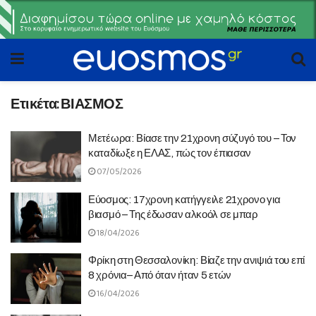
Ετικέτα:
ΒΙΑΣΜΟΣ
Μετέωρα: Βίασε την 21χρονη σύζυγό του – Τον
καταδίωξε η ΕΛΑΣ, πώς τον έπιασαν
07/05/2026
Εύοσμος: 17χρονη κατήγγειλε 21χρονο για
βιασμό – Της έδωσαν αλκοόλ σε μπαρ
18/04/2026
Φρίκη στη Θεσσαλονίκη: Βίαζε την ανιψιά του επί
8 χρόνια– Από όταν ήταν 5 ετών
16/04/2026