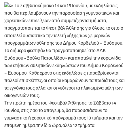
Το Σαββατοκύριακο 14 και 15 Ιουνίου, με εκδηλώσεις
που θα περιλαμβάνουν την παρουσίαση γυμναστικών και
χορευτικών επιδείξεων από συμμετέχοντα τμήματα,
πραγματοποιείται το Φεστιβάλ Άθλησης για όλους, το οποίο
αποτελεί ουσιαστικά την τελετή λήξης των χειμερινών
προγραμμάτων άθλησης του Δήμου Κορδελιού – Ευόσμου.
Το διήμερο φεστιβάλ θα πραγματοποιηθεί στο ΔΑΚ
Ευόσμου «Βούλα Πατουλίδου» και αποτελεί την κορωνίδα
των ετήσιων αθλητικών εκδηλώσεων του Δήμου Κορδελιού
– Ευόσμου. Κάθε χρόνο στις εκδηλώσεις παραβρίσκονται
πολλοί επισκέπτες, οι οποίοι καμαρώνουν τα παιδιά τους και
τα εγγόνια τους αλλά και οι νεότεροι τα ηλικιωμένα μέλη των
οικογενειών τους.
Την πρώτη ημέρα του Φεστιβάλ Άθλησης, το Σάββατο 14
Ιουνίου, στις 7:00 το απόγευμα, θα παρουσιάσουν το
γυμναστικό ή χορευτικό πρόγραμμά τους 13 τμήματα και την
επόμενη ημέρα, την ίδια ώρα, άλλα 12 τμήματα.