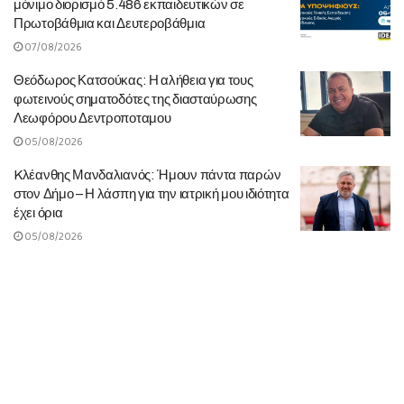
μόνιμο διορισμό 5.486 εκπαιδευτικών σε
Πρωτοβάθμια και Δευτεροβάθμια
07/08/2026
Θεόδωρος Κατσούκας: Η αλήθεια για τους
φωτεινούς σηματοδότες της διασταύρωσης
Λεωφόρου Δεντροποταμου
05/08/2026
Kλέανθης Μανδαλιανός: Ήμουν πάντα παρών
στον Δήμο – Η λάσπη για την ιατρική μου ιδιότητα
έχει όρια
05/08/2026