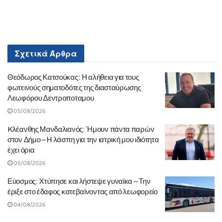
Σχετικά
Άρθρα
Θεόδωρος Κατσούκας: Η αλήθεια για τους
φωτεινούς σηματοδότες της διασταύρωσης
Λεωφόρου Δεντροποταμου
05/08/2026
Kλέανθης Μανδαλιανός: Ήμουν πάντα παρών
στον Δήμο – Η λάσπη για την ιατρική μου ιδιότητα
έχει όρια
05/08/2026
Εύοσμος: Χτύπησε και λήστεψε γυναίκα – Την
έριξε στο έδαφος κατεβαίνοντας από λεωφορείο
04/08/2026