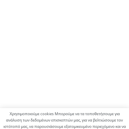
Χρησιμοποιούμε cookies Μπορούμε να τα τοποθετήσουμε για
ανάλυση των δεδομένων επισκεπτών μας, για να βελτιώσουμε τον
ιστότοπό μας, να παρουσιάσουμε εξατομικευμένο περιεχόμενο και να
ΟΡΟΙ ΧΡΗΣΗΣ
ΠΟΛΙΤΙΚΗ ΑΠΟΡΡΗΤΟΥ
ΔΙΑΦΗΜΙΣΗ