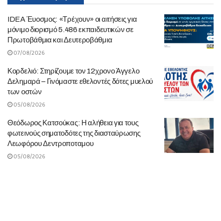
IDEA Έυοσμος: «Τρέχουν» οι αιτήσεις για
μόνιμο διορισμό 5.486 εκπαιδευτικών σε
Πρωτοβάθμια και Δευτεροβάθμια
07/08/2026
Κορδελιό: Στηρίζουμε τον 12χρονο Άγγελο
Δελημαρά – Γινόμαστε εθελοντές δότες μυελού
των οστών
05/08/2026
Θεόδωρος Κατσούκας: Η αλήθεια για τους
φωτεινούς σηματοδότες της διασταύρωσης
Λεωφόρου Δεντροποταμου
05/08/2026