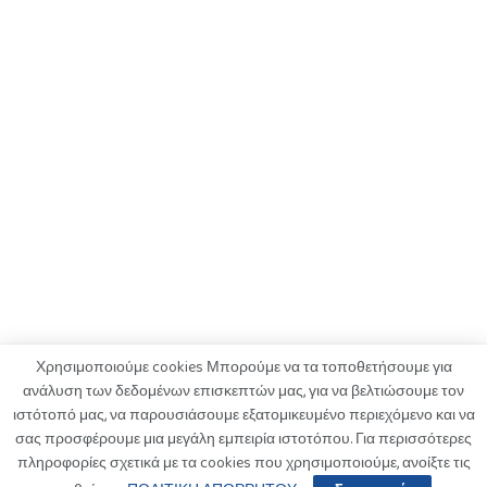
Χρησιμοποιούμε cookies Μπορούμε να τα τοποθετήσουμε για
ανάλυση των δεδομένων επισκεπτών μας, για να βελτιώσουμε τον
ιστότοπό μας, να παρουσιάσουμε εξατομικευμένο περιεχόμενο και να
ΟΡΟΙ ΧΡΗΣΗΣ
ΠΟΛΙΤΙΚΗ ΑΠΟΡΡΗΤΟΥ
ΔΙΑΦΗΜΙΣΗ
σας προσφέρουμε μια μεγάλη εμπειρία ιστοτόπου. Για περισσότερες
ΚΑΤΑΓΓΕΛΙΕΣ
ΕΠΙΚΟΙΝΩΝΙΑ
πληροφορίες σχετικά με τα cookies που χρησιμοποιούμε, ανοίξτε τις