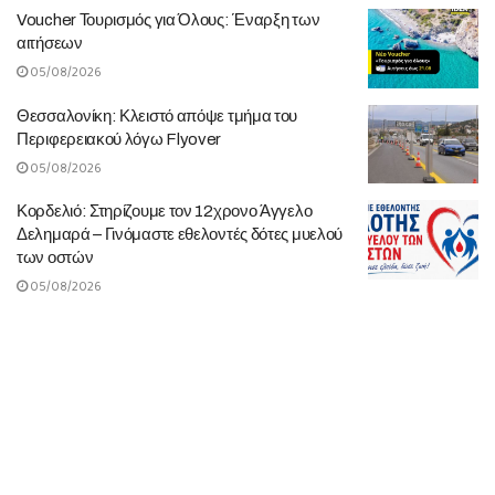
Voucher Τουρισμός για Όλους: Έναρξη των
αιτήσεων
05/08/2026
Θεσσαλονίκη: Κλειστό απόψε τμήμα του
Περιφερειακού λόγω Flyover
05/08/2026
Κορδελιό: Στηρίζουμε τον 12χρονο Άγγελο
Δελημαρά – Γινόμαστε εθελοντές δότες μυελού
των οστών
05/08/2026