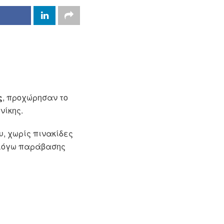
ς
, προχώρησαν το
νίκης.
ου, χωρίς πινακίδες
 λόγω παράβασης