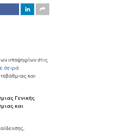
των υποψηφίων στις
με σειρά
ωτοβάθμιας και
θμιας Γενικής
θμιας και
αίδευσης,