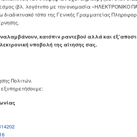
εσμος (βλ. λογότυπο με την ονομασία «ΗΛΕΚΤΡΟΝΙΚΟ Π
ρω διαδικτυακό τόπο της Γενικής Γραμματείας Πληροφο
έρνησης.
αναλαμβάνουν, κατόπιν ραντεβού αλλά και εξ’αποστ
εκτρονική υποβολή της αίτησης σας.
σης Πολιτών.
 εξυπηρετήσουμε:
νωνίας
3
314202
16