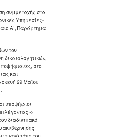
ση συμμετοχής στο
ονικές Υπηρεσίες-
λαιο Α΄, Παράρτημα
ίων του
 δικαιολογητικών,
υποψήφιοι/ες, στο
ιας και
ασκευή 29 Μαΐου
.
 οι υποψήφιοι
πιλέγοντας ->
τον διαδικτυακό
Διακυβέρνησης
ικτυακό τόπο του