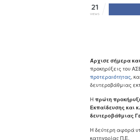
21
VIEWS
Άρχισε σήμερα και
προκηρύξεις του ΑΣ
προτεραιότητας
, κ
δευτεροβάθμιας εκ
Η
πρώτη προκήρυξη
Εκπαίδευσης και κλ
δευτεροβάθμιας Γ
Η δεύτερη αφορά υ
κατηγορίας Π.Ε.