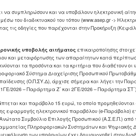
ι να συμπληρώσουν και να υποβάλουν ηλεκτρονική αίτη
μέσω του διαδικτυακού του τόπου (www.asep.gr -> Ηλεκτρ
τας τις οδηγίες που παρέχονται στην Προκήρυξη (Κεφά
τρονικής υποβολής αιτήματος
επικαιροποίησης στοιχε
λου και μεταφόρτωσης των απαραίτητων κατά περίπτωση
νύονται τα προσόντα και τα κριτήρια που διαθέτουν οι 
οφοριακό Σύστημα Διαχείρισης Προσωπικού Πρωτοβάθμ
αίδευσης (Ο.Π.ΣΥ.Δ), άρχισε σήμερα και λήγει την Παρ
 (1ΓΕ/2026 – Παράρτημα Ζ΄ και 2ΓΕ/2026 – Παράρτημα ΣΤ΄)
άπτεται και παράβολο 15 ευρώ, το οποίο προμηθεύονται
ης εφαρμογής ηλεκτρονικού παραβόλου (e-Παράβολο) ε
Ανώτατο Συμβούλιο Επιλογής Προσωπικού (Α.Σ.Ε.Π.) από 
Γραμματείας Πληροφοριακών Συστημάτων και Ψηφιακής 
 διευκόλυνση των υποψηφίων έχει δημιουργηθεί στον διαδ