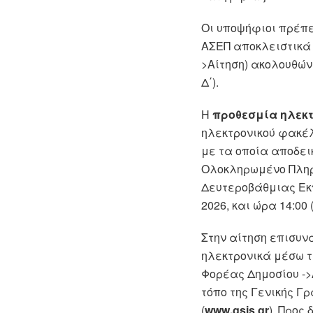
Οι υποψήφιοι πρέπε
ΑΣΕΠ αποκλειστικά 
>Αίτηση) ακολουθών
Δ΄).
Η
προθεσμία ηλεκ
ηλεκτρονικού φακέ
με τα οποία αποδεικ
Ολοκληρωμένο Πληρ
Δευτεροβάθμιας Εκπ
2026, και ώρα 14:00
Στην αίτηση επισυν
ηλεκτρονικά μέσω τ
Φορέας Δημοσίου ->
τόπο της Γενικής 
(
www.gsis
.
gr
). Προς