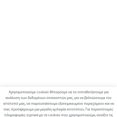
Χρησιμοποιούμε cookies Μπορούμε να τα τοποθετήσουμε για
ανάλυση των δεδομένων επισκεπτών μας, για να βελτιώσουμε τον
ιστότοπό μας, να παρουσιάσουμε εξατομικευμένο περιεχόμενο και να
ΟΡΟΙ ΧΡΗΣΗΣ
ΠΟΛΙΤΙΚΗ ΑΠΟΡΡΗΤΟΥ
ΔΙΑΦΗΜΙΣΗ
σας προσφέρουμε μια μεγάλη εμπειρία ιστοτόπου. Για περισσότερες
ΚΑΤΑΓΓΕΛΙΕΣ
ΕΠΙΚΟΙΝΩΝΙΑ
πληροφορίες σχετικά με τα cookies που χρησιμοποιούμε, ανοίξτε τις