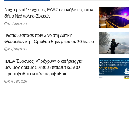
Νυχτερινοί έλεγχοι της ΕΛΑΣ σε ανήλικους στον
δήμο Νεάπολης-Συκεών
09/08/2026
Φωτιά ξέσπασε πριν λίγο στη Δυτική
Θεσσαλονίκη – Οριοθετήθηκε μέσα σε 20 λεπτά
09/08/2026
IDEA Έυοσμος: «Τρέχουν» οι αιτήσεις για
μόνιμο διορισμό 5.486 εκπαιδευτικών σε
Πρωτοβάθμια και Δευτεροβάθμια
07/08/2026