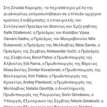
Στη Σύνοδο Κορυφής, τα περισσότερα μέλη της
Διαδικασίας εκπροσωπήθηκαν σε επίπεδο αρχηγού
κράτους ή κυβέρνησης: ο επικεφαλής του
Συλλογικού Προεδρείου Βοσνίας και Ερζεγοβίνης
Sefik Džaferović, η Πρόεδρος του Κοσόβου Vjosa
Osmani-Sadriu, ο Πρόεδρος του Μαυροβουνίου Milo
Đukanović, η Πρόεδρος της Μολδαβίας Maia Sandu, ο
Πρόεδρος της Σερβίας Aleksandar Vučić, ο Πρόεδρος
της Σλοβενίας Borut Pahor, ο Πρωθυπουργός της
Αλβανίας Edi Rama, ο Πρωθυπουργός της Βόρειας
Μακεδονίας Dimitar Kovačevski, ο Πρωθυπουργός της
Βουλγαρίας Kiril Petkov, ο Πρωθυπουργός της
Κροατίας Andrej Plenković, η Πρωθυπουργός της
Μολδαβίας Natalia Gavrilița, ο Αναπληρωτής
Πρωθυπουργός της Ρουμανίας Sorin Grindeanu, ο
Υπουργός Εξωτερικών της Σερβίας Nikola Selaković, η
Υπουργός Εξωτερικών της Βουλγαρίας Teodora