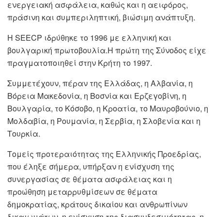
ενεργειακή ασφάλεια, καθώς και η αειφόρος,
πράσινη και συμπεριληπτική, βιώσιμη ανάπτυξη.
Η SEECP ιδρύθηκε το 1996 με ελληνική και
βουλγαρική πρωτοβουλία.Η πρώτη της Σύνοδος είχε
πραγματοποιηθεί στην Κρήτη το 1997.
Συμμετέχουν, πέραν της Ελλάδας, η Αλβανία, η
Bόρεια Μακεδονία, η Βοσνία και Ερζεγοβίνη, η
Βουλγαρία, το Κόσοβο, η Κροατία, το Μαυροβούνιο, η
Μολδαβία, η Ρουμανία, η Σερβία, η Σλοβενία και η
Τουρκία.
Τομείς προτεραιότητας της Ελληνικής Προεδρίας,
που έληξε σήμερα, υπήρξαν η ενίσχυση της
συνεργασίας σε θέματα ασφάλειας και η
προώθηση μεταρρυθμίσεων σε θέματα
δημοκρατίας, κράτους δικαίου και ανθρωπίνων
δικαιωμάτων, η ενίσχυση της διασυνδεσιμότητας, η