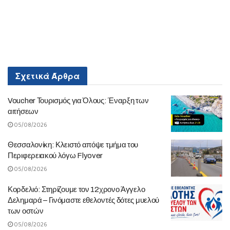
Σχετικά
Άρθρα
Voucher Τουρισμός για Όλους: Έναρξη των
αιτήσεων
05/08/2026
Θεσσαλονίκη: Κλειστό απόψε τμήμα του
Περιφερειακού λόγω Flyover
05/08/2026
Κορδελιό: Στηρίζουμε τον 12χρονο Άγγελο
Δελημαρά – Γινόμαστε εθελοντές δότες μυελού
των οστών
05/08/2026