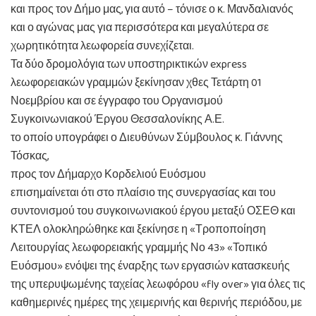
και προς τον Δήμο μας, για αυτό – τόνισε ο κ. Μανδαλιανός
και ο αγώνας μας για περισσότερα και μεγαλύτερα σε
χωρητικότητα λεωφορεία συνεχίζεται.
Τα δύο δρομολόγια των υποστηρικτικών express
λεωφορειακών γραμμών ξεκίνησαν χθες Τετάρτη 01
Νοεμβρίου και σε έγγραφο του Οργανισμού
Συγκοινωνιακού Έργου Θεσσαλονίκης Α.Ε.
το οποίο υπογράφει ο Διευθύνων Σύμβουλος κ. Γιάννης
Τόσκας,
προς τον Δήμαρχο Κορδελιού Ευόσμου
επισημαίνεται ότι στο πλαίσιο της συνεργασίας και του
συντονισμού του συγκοινωνιακού έργου μεταξύ ΟΣΕΘ και
ΚΤΕΛ ολοκληρώθηκε και ξεκίνησε η «Τροποποίηση
Λειτουργίας λεωφορειακής γραμμής Νο 43» «Τοπικό
Ευόσμου» ενόψει της έναρξης των εργασιών κατασκευής
της υπερυψωμένης ταχείας λεωφόρου «fly over» για όλες τις
καθημερινές ημέρες της χειμερινής και θερινής περιόδου, με