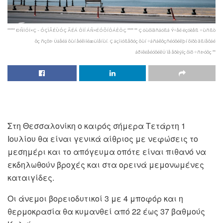
***** ÐÑÏÓÏ×Ç - ÓÇÌÅÉÙÓÇ ÃÉÁ ÔÏÍ ÁÑ×ÉÓÕÍÔÁÊÔÇ **** ** Ç öùôïãñáößá Ý÷åé ëçöèåß ÷ùñßò
ôç ñçôÞ Üäåéá ôùí åéêïíéæüìåíùí. Ç äçìïóßåõóç ôùí ÷áñáêôçñéóôéêþí ôïõò ãßíåôáé
áðïêëåéóôéêÜ ìå åõèýíç ôïõ ÷ñÞóôç **
Στη Θεσσαλονίκη ο καιρός σήμερα Τετάρτη 1
Ιουλίου θα είναι γενικά αίθριος με νεφώσεις το
μεσημέρι και το απόγευμα οπότε είναι πιθανό να
εκδηλωθούν βροχές και στα ορεινά μεμονωμένες
καταιγίδες.
Οι άνεμοι βορειοδυτικοί 3 με 4 μποφόρ και η
θερμοκρασία θα κυμανθεί από 22 έως 37 βαθμούς