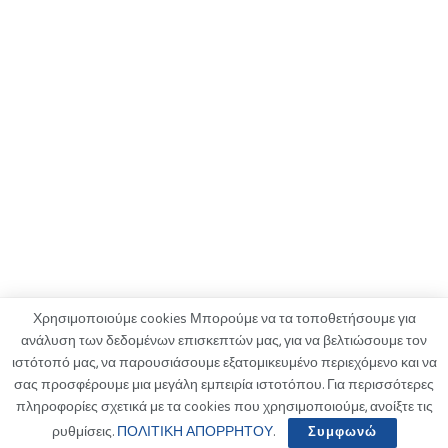
Χρησιμοποιούμε cookies Μπορούμε να τα τοποθετήσουμε για
ανάλυση των δεδομένων επισκεπτών μας, για να βελτιώσουμε τον
ιστότοπό μας, να παρουσιάσουμε εξατομικευμένο περιεχόμενο και να
ΟΡΟΙ ΧΡΗΣΗΣ
ΠΟΛΙΤΙΚΗ ΑΠΟΡΡΗΤΟΥ
ΔΙΑΦΗΜΙΣΗ
σας προσφέρουμε μια μεγάλη εμπειρία ιστοτόπου. Για περισσότερες
ΚΑΤΑΓΓΕΛΙΕΣ
ΕΠΙΚΟΙΝΩΝΙΑ
πληροφορίες σχετικά με τα cookies που χρησιμοποιούμε, ανοίξτε τις
ρυθμίσεις.
ΠΟΛΙΤΙΚΗ ΑΠΟΡΡΗΤΟΥ
.
Συμφωνώ