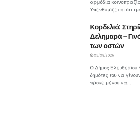
αρμόδια κοινοπραξία
Υπενθυμίζεται ότι τ
Κορδελιό: Στηρί
Δελημαρά – Γινό
των οστών
05/08/2026
Ο Δήμος Ελευθερίου Κ
δημότες του να γίνου
προκειμένου να...