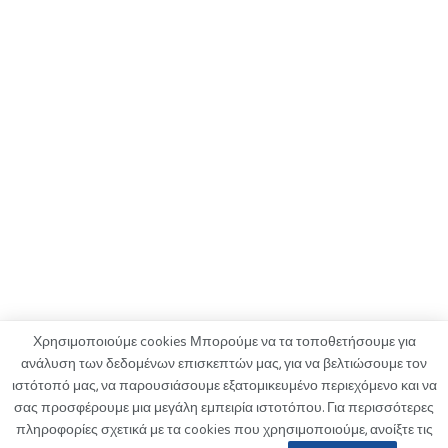
Χρησιμοποιούμε cookies Μπορούμε να τα τοποθετήσουμε για
ανάλυση των δεδομένων επισκεπτών μας, για να βελτιώσουμε τον
ιστότοπό μας, να παρουσιάσουμε εξατομικευμένο περιεχόμενο και να
ΟΡΟΙ ΧΡΗΣΗΣ
ΠΟΛΙΤΙΚΗ ΑΠΟΡΡΗΤΟΥ
ΔΙΑΦΗΜΙΣΗ
σας προσφέρουμε μια μεγάλη εμπειρία ιστοτόπου. Για περισσότερες
ΚΑΤΑΓΓΕΛΙΕΣ
ΕΠΙΚΟΙΝΩΝΙΑ
πληροφορίες σχετικά με τα cookies που χρησιμοποιούμε, ανοίξτε τις