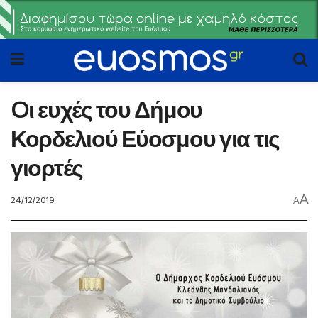
Oι ευχές του Δήμου
Κορδελιού Εύοσμου για τις
γιορτές
A
24/12/2019
A