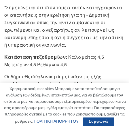
*Σημειώνεται ότι στον τομέα αυτόν καταγράφονται
οι απαντήσεις στην ερώτηση για τη «Δημοτική
Συγκοινωνία» όπως την αντιλαμβάνονται οι
ερωτώμενοι και ανεξαρτήτως αν λειτουργεί ως
αυτόνομη υπηρεσία ή όχι ή συγχέεται με την αστική
ή υπεραστική συγκοινωνία.
Κατάσταση πεζοδρομίων:
Καλαμάτας 4,5
Μετεώρων 4,5 Ρεθύμνου 4,5
Οι δήμοι Θεσσαλονίκη σημείωσαν τις εξής
επιδόσεις: 14. Αμπελοκήπων – Μενεμένης 4,0 23.
Χρησιμοποιούμε cookies Μπορούμε να τα τοποθετήσουμε για
Νεάπολης – Συκεών 3,9 45. Χαλκηδόνος 3,6 66.
ανάλυση των δεδομένων επισκεπτών μας, για να βελτιώσουμε τον
Παύλου Μελά 3,3 68. Βόλβης 3,3 84. Θερμαϊκού 3,1
ιστότοπό μας, να παρουσιάσουμε εξατομικευμένο περιεχόμενο και να
101. Θέρμης 3,1 111. Λαγκαδά 3,0 114. Πυλαίας –
σας προσφέρουμε μια μεγάλη εμπειρία ιστοτόπου. Για περισσότερες
Χορτιάτη 2,9 122. Δέλτα 2,9 123. Θεσσαλονίκης 2,9
πληροφορίες σχετικά με τα cookies που χρησιμοποιούμε, ανοίξτε τις
127. Καλαμαριάς 2,8 135. Κορδελιού – Ευόσμου 2,8
ρυθμίσεις.
ΠΟΛΙΤΙΚΗ ΑΠΟΡΡΗΤΟΥ
.
Συμφωνώ
147. Ωραιοκάστρου 2,7