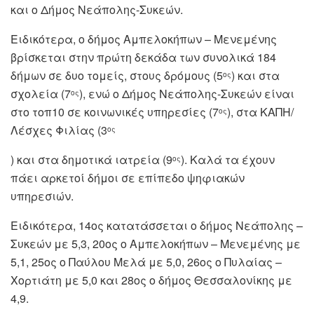
και ο Δήμος Νεάπολης-Συκεών.
Ειδικότερα, ο δήμος Αμπελοκήπων – Μενεμένης
βρίσκεται στην πρώτη δεκάδα των συνολικά 184
δήμων σε δυο τομείς, στους δρόμους (5
) και στα
ος
σχολεία (7
), ενώ ο Δήμος Νεάπολης-Συκεών είναι
ος
στο τοπ10 σε κοινωνικές υπηρεσίες (7
), στα ΚΑΠΗ/
ος
Λέσχες Φιλίας (3
ος
) και στα δημοτικά ιατρεία (9
). Καλά τα έχουν
ος
πάει αρκετοί δήμοι σε επίπεδο ψηφιακών
υπηρεσιών.
Ειδικότερα, 14ος κατατάσσεται ο δήμος Νεάπολης –
Συκεών με 5,3, 20ος ο Αμπελοκήπων – Μενεμένης με
5,1, 25ος ο Παύλου Μελά με 5,0, 26ος ο Πυλαίας –
Χορτιάτη με 5,0 και 28ος ο δήμος Θεσσαλονίκης με
4,9.