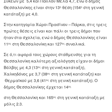
Συκεών με 5,4 και Παύλου Μελά 4,7, ενώ ο δήμος
Θεσσαλονίκης είναι στην 13
θέση (154
στη γενική
η
η
κατάταξη) με 4,0.
Στην κατηγορία Χώροι Πρασίνου – Πάρκα, στις τρεις
πρώτες θέσεις είναι και πάλι οι τρεις δήμοι που
ήταν στα σχολεία, ενώ ο δήμος Θεσσαλονίκης είναι
11
στη Θεσσαλονίκη και 127
συνολικά.
ος
ος
Σε ό,τι αφορά τους χώρους στάθμευσης για τη
Θεσσαλονίκη καλύτερη αξιολόγηση είχαν οι δήμοι
Βόλβης με 4,3 (13
στη γενική κατάταξη),
ος
Χαλκηδόνος με 3,7 (38
στη γενική κατάταξη) και
ος
Θερμαϊκού με 3,6 (41
στη γενική κατάταξη). Ο
ος
δήμος Θεσσαλονίκης έρχεται 14
ος
στη Θεσσαλονίκη και 165
στη γενική κατάταξη με
ος
μόλις 2.3.