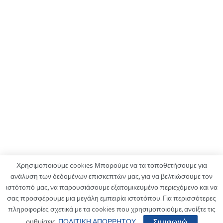
Χρησιμοποιούμε cookies Μπορούμε να τα τοποθετήσουμε για
ανάλυση των δεδομένων επισκεπτών μας, για να βελτιώσουμε τον
ιστότοπό μας, να παρουσιάσουμε εξατομικευμένο περιεχόμενο και να
ΟΡΟΙ ΧΡΗΣΗΣ
ΠΟΛΙΤΙΚΗ ΑΠΟΡΡΗΤΟΥ
ΔΙΑΦΗΜΙΣΗ
σας προσφέρουμε μια μεγάλη εμπειρία ιστοτόπου. Για περισσότερες
ΚΑΤΑΓΓΕΛΙΕΣ
ΕΠΙΚΟΙΝΩΝΙΑ
πληροφορίες σχετικά με τα cookies που χρησιμοποιούμε, ανοίξτε τις
ρυθμίσεις.
ΠΟΛΙΤΙΚΗ ΑΠΟΡΡΗΤΟΥ
.
Συμφωνώ