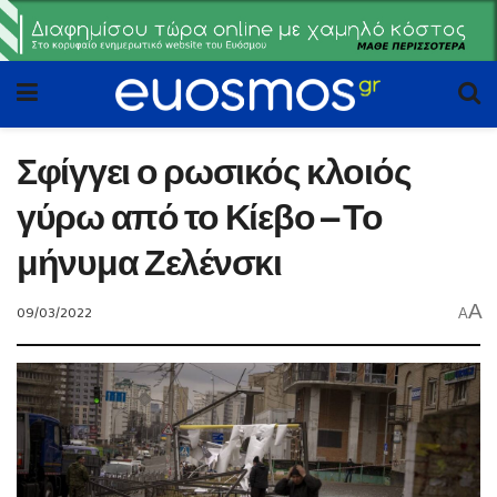
Σφίγγει ο ρωσικός κλοιός
γύρω από το Κίεβο – Το
μήνυμα Ζελένσκι
A
09/03/2022
A