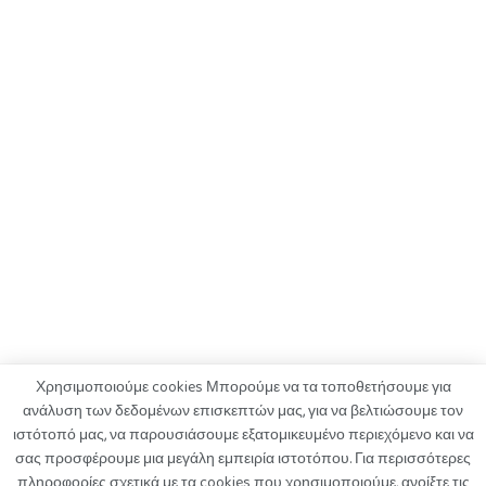
Χρησιμοποιούμε cookies Μπορούμε να τα τοποθετήσουμε για
ανάλυση των δεδομένων επισκεπτών μας, για να βελτιώσουμε τον
ιστότοπό μας, να παρουσιάσουμε εξατομικευμένο περιεχόμενο και να
ΟΡΟΙ ΧΡΗΣΗΣ
ΠΟΛΙΤΙΚΗ ΑΠΟΡΡΗΤΟΥ
ΔΙΑΦΗΜΙΣΗ
σας προσφέρουμε μια μεγάλη εμπειρία ιστοτόπου. Για περισσότερες
ΚΑΤΑΓΓΕΛΙΕΣ
ΕΠΙΚΟΙΝΩΝΙΑ
πληροφορίες σχετικά με τα cookies που χρησιμοποιούμε, ανοίξτε τις