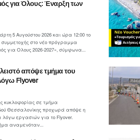
μός για Όλους: Έναρξη των
ρτη 5 Αυγούστου 2026 και ώρα 12:00 το
ις συμμετοχής στο νέο πρόγραμμα
ς για Ολους 2026-2027», σύμφωνα...
λειστό απόψε τμήμα του
λόγω Flyover
ης κυκλοφορίας σε τμήμα
οδού Θεσσαλονίκης προχωρά απόψε η
 λόγω εργασιών για το Flyover.
μήμα αναμενόταν...