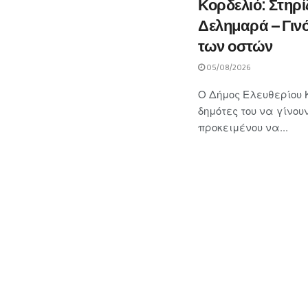
Κορδελιό: Στηρί
Δελημαρά – Γινό
των οστών
05/08/2026
Ο Δήμος Ελευθερίου Κ
δημότες του να γίνου
προκειμένου να...