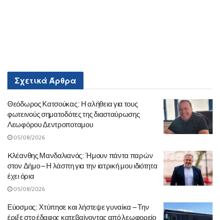
Σχετικά
Άρθρα
Θεόδωρος Κατσούκας: Η αλήθεια για τους
φωτεινούς σηματοδότες της διασταύρωσης
Λεωφόρου Δεντροποταμου
05/08/2026
Kλέανθης Μανδαλιανός: Ήμουν πάντα παρών
στον Δήμο – Η λάσπη για την ιατρική μου ιδιότητα
έχει όρια
05/08/2026
Εύοσμος: Χτύπησε και λήστεψε γυναίκα – Την
έριξε στο έδαφος κατεβαίνοντας από λεωφορείο