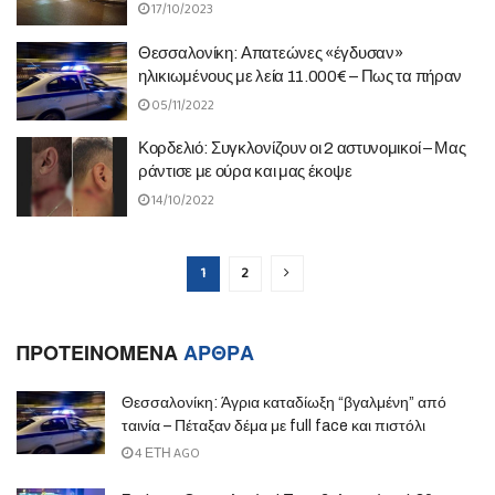
17/10/2023
Θεσσαλονίκη: Απατεώνες «έγδυσαν»
ηλικιωμένους με λεία 11.000€ – Πως τα πήραν
05/11/2022
Κορδελιό: Συγκλονίζουν οι 2 αστυνομικοί – Μας
ράντισε με ούρα και μας έκοψε
14/10/2022
1
2
ΠΡΟΤΕΙΝΟΜΕΝΑ
ΑΡΘΡΑ
Θεσσαλονίκη: Άγρια καταδίωξη “βγαλμένη” από
ταινία – Πέταξαν δέμα με full face και πιστόλι
4 ΈΤΗ AGO