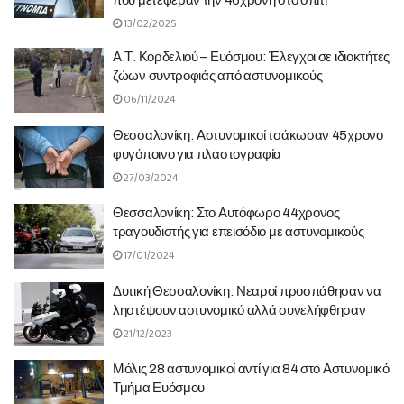
που μετέφεραν την 46χρονη στο σπίτι
13/02/2025
Α.Τ. Κορδελιού – Ευόσμου: Έλεγχοι σε ιδιοκτήτες
ζώων συντροφιάς από αστυνομικούς
06/11/2024
Θεσσαλονίκη: Αστυνομικοί τσάκωσαν 45χρονο
φυγόποινο για πλαστογραφία
27/03/2024
Θεσσαλονίκη: Στο Αυτόφωρο 44χρονος
τραγουδιστής για επεισόδιο με αστυνομικούς
17/01/2024
Δυτική Θεσσαλονίκη: Νεαροί προσπάθησαν να
ληστέψουν αστυνομικό αλλά συνελήφθησαν
21/12/2023
Μόλις 28 αστυνομικοί αντί για 84 στο Αστυνομικό
Τμήμα Ευόσμου