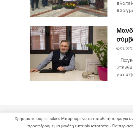
πλατεί
πραγματ
Μανδα
σύμβ
08/03/2
Η Παγκό
υπενθύ
για σεβ
Χρησιμοποιούμε cookies Μπορούμε να τα τοποθετήσουμε για ανά
ΟΡΟΙ ΧΡΗΣΗΣ
ΠΟΛΙΤΙΚΗ ΑΠΟΡΡΗΤΟΥ
ΔΙΑΦΗΜΙΣΗ
προσφέρουμε μια μεγάλη εμπειρία ιστοτόπου. Για περισσότ