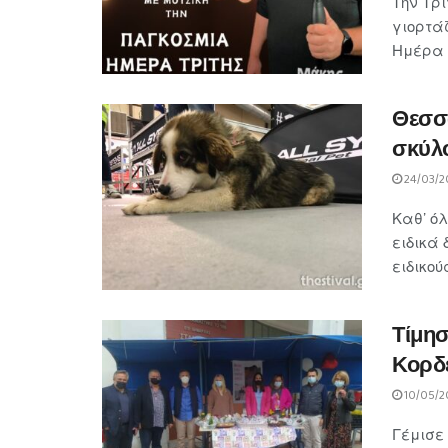
Την Τρί
γιορτά
Ημέρα Τ
Θεσσα
σκύλο
24/03/2
Καθ’ όλ
ειδικά
ειδικού
Τίμησ
Κορδ
10/05/2
Γέμισε 