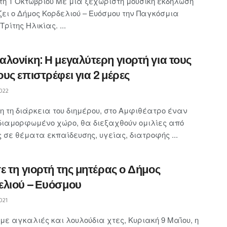
τη 1 Οκτωβρίου Με μία ξεχωριστή μουσική εκδήλωση
ζει ο Δήμος Κορδελιού – Ευόσμου την Παγκόσμια
ρίτης Ηλικίας. ...
λονίκη: Η μεγαλύτερη γιορτή για τους
υς επιστρέφει για 2 μέρες
022
η τη διάρκεια του διημέρου, στο Αμφιθέατρο έναν
 διαμορφωμένο χώρο, θα διεξαχθούν ομιλίες από
ς σε θέματα εκπαίδευσης, υγείας, διατροφής ...
ε τη γιορτή της μητέρας ο Δήμος
ελιού – Ευόσμου
021
με αγκαλιές και λουλούδια χτες, Κυριακή 9 Μαΐου, η