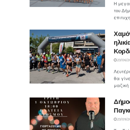
Η μεγαλ
του Δήμ
επιτυχη
Χαμόγ
ηλικί
Κορδ
23/06/2
Λευτέρ
θα γίνε
μαζική 
Δήμος
Παγκό
23/09/2