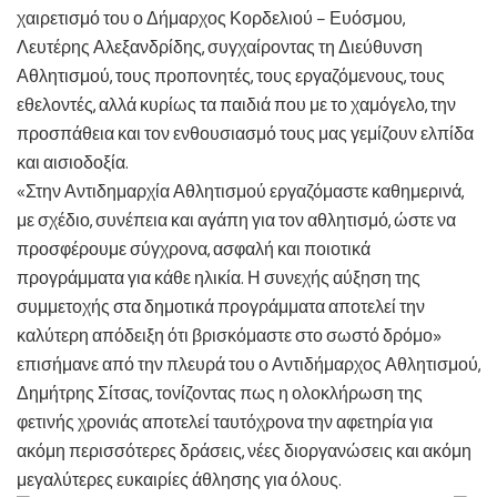
χαιρετισμό του ο Δήμαρχος Κορδελιού – Ευόσμου,
Λευτέρης Αλεξανδρίδης, συγχαίροντας τη Διεύθυνση
Αθλητισμού, τους προπονητές, τους εργαζόμενους, τους
εθελοντές, αλλά κυρίως τα παιδιά που με το χαμόγελο, την
προσπάθεια και τον ενθουσιασμό τους μας γεμίζουν ελπίδα
και αισιοδοξία.
«Στην Αντιδημαρχία Αθλητισμού εργαζόμαστε καθημερινά,
με σχέδιο, συνέπεια και αγάπη για τον αθλητισμό, ώστε να
προσφέρουμε σύγχρονα, ασφαλή και ποιοτικά
προγράμματα για κάθε ηλικία. Η συνεχής αύξηση της
συμμετοχής στα δημοτικά προγράμματα αποτελεί την
καλύτερη απόδειξη ότι βρισκόμαστε στο σωστό δρόμο»
επισήμανε από την πλευρά του ο Αντιδήμαρχος Αθλητισμού,
Δημήτρης Σίτσας, τονίζοντας πως η ολοκλήρωση της
φετινής χρονιάς αποτελεί ταυτόχρονα την αφετηρία για
ακόμη περισσότερες δράσεις, νέες διοργανώσεις και ακόμη
μεγαλύτερες ευκαιρίες άθλησης για όλους.