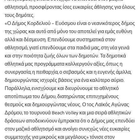
αθλητισμό, προσφέροντας ίσες ευκαιρίες άθλησης για όλους
τους δημότες.
«Ο Δήμος Κορδελιού – Ευόσμου είναι ο νεανικότερος δήμος
της χώρας και αυτό από μόνο του αποτελεί για εμάς ευθύνη
αλλά και δέσμευση. Επενδύουμε συστηματικά στον
αθλητισμό, γιατί επενδύουμε στα παιδιά μας, στη νέα γενιά
και στην ποιότητα ζωής όλων των δημοτών. Τα δημοτικά
αθλητικά μας προγράμματα καλλιεργούν αξίες, όπως η
συνεργασία, η πειθαρχία, ο σεβασμός και η ευγενής άμιλλα,
δημιουργώντας ισχυρές βάσεις για ένα καλύτερο αύριο.
Παράλληλα, ενισχύουμε και διευρύνουμε το αθλητικό
αποτύπωμα του Δήμου, διατηρώντας επιτυχημένους
θεσμούς και δημιουργώντας νέους. Ο 1ος Λαϊκός Αγώνας
Δρόμου, το τουρνουά Beach Volley και μια σειρά αθλητικών
δράσεων αποδεικνύουν έμπρακτα ότι ο Δήμος μας επενδύει
στον μαζικό αθλητισμό και ανοίγει συνεχώς νέες ευκαιρίες
συμμετοχής για μικρούς και μεγάλους» τόνισε στον