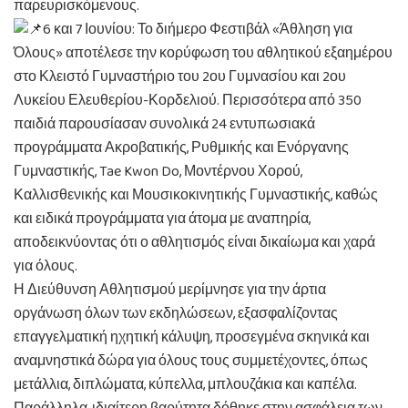
παρευρισκόμενους.
6 και 7 Ιουνίου: Το διήμερο Φεστιβάλ «Άθληση για
Όλους» αποτέλεσε την κορύφωση του αθλητικού εξαημέρου
στο Κλειστό Γυμναστήριο του 2ου Γυμνασίου και 2ου
Λυκείου Ελευθερίου-Κορδελιού. Περισσότερα από 350
παιδιά παρουσίασαν συνολικά 24 εντυπωσιακά
προγράμματα Ακροβατικής, Ρυθμικής και Ενόργανης
Γυμναστικής, Tae Kwon Do, Μοντέρνου Χορού,
Καλλισθενικής και Μουσικοκινητικής Γυμναστικής, καθώς
και ειδικά προγράμματα για άτομα με αναπηρία,
αποδεικνύοντας ότι ο αθλητισμός είναι δικαίωμα και χαρά
για όλους.
Η Διεύθυνση Αθλητισμού μερίμνησε για την άρτια
οργάνωση όλων των εκδηλώσεων, εξασφαλίζοντας
επαγγελματική ηχητική κάλυψη, προσεγμένα σκηνικά και
αναμνηστικά δώρα για όλους τους συμμετέχοντες, όπως
μετάλλια, διπλώματα, κύπελλα, μπλουζάκια και καπέλα.