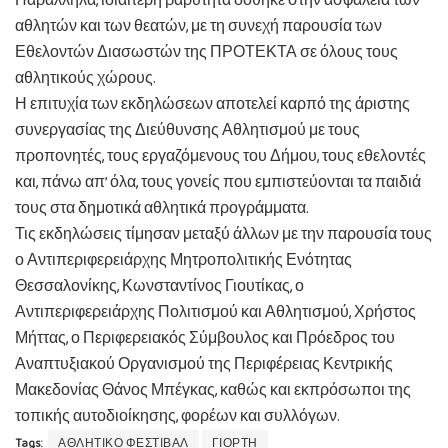
Παράλληλα, ιδιαίτερη βαρύτητα δόθηκε στην ασφάλεια των
αθλητών και των θεατών, με τη συνεχή παρουσία των
Εθελοντών Διασωστών της ΠΡΟΤΕΚΤΑ σε όλους τους
αθλητικούς χώρους.
Η επιτυχία των εκδηλώσεων αποτελεί καρπό της άριστης
συνεργασίας της Διεύθυνσης Αθλητισμού με τους
προπονητές, τους εργαζόμενους του Δήμου, τους εθελοντές
και, πάνω απ’ όλα, τους γονείς που εμπιστεύονται τα παιδιά
τους στα δημοτικά αθλητικά προγράμματα.
Τις εκδηλώσεις τίμησαν μεταξύ άλλων με την παρουσία τους
ο Αντιπεριφερειάρχης Μητροπολιτικής Ενότητας
Θεσσαλονίκης, Κωνσταντίνος Γιουτίκας, ο
Αντιπεριφερειάρχης Πολιτισμού και Αθλητισμού, Χρήστος
Μήττας, ο Περιφερειακός Σύμβουλος και Πρόεδρος του
Αναπτυξιακού Οργανισμού της Περιφέρειας Κεντρικής
Μακεδονίας Θάνος Μπέγκας, καθώς και εκπρόσωποι της
τοπικής αυτοδιοίκησης, φορέων και συλλόγων.
Tags:
ΑΘΛΗΤΙΚΟ ΦΕΣΤΙΒΑΛ
ΓΙΟΡΤΗ