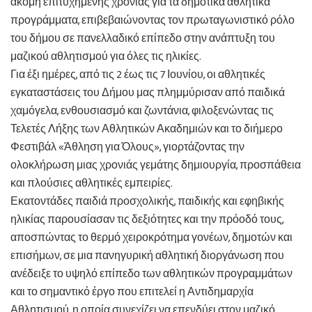
ακόμη επιτυχημένης χρονιάς για τα δημοτικά αθλητικά
προγράμματα, επιβεβαιώνοντας τον πρωταγωνιστικό ρόλο
του δήμου σε πανελλαδικό επίπεδο στην ανάπτυξη του
μαζικού αθλητισμού για όλες τις ηλικίες.
Για έξι ημέρες, από τις 2 έως τις 7 Ιουνίου, οι αθλητικές
εγκαταστάσεις του Δήμου μας πλημμύρισαν από παιδικά
χαμόγελα, ενθουσιασμό και ζωντάνια, φιλοξενώντας τις
Τελετές Λήξης των Αθλητικών Ακαδημιών και το διήμερο
Φεστιβάλ «Άθληση για Όλους», γιορτάζοντας την
ολοκλήρωση μιας χρονιάς γεμάτης δημιουργία, προσπάθεια
και πλούσιες αθλητικές εμπειρίες.
Εκατοντάδες παιδιά προσχολικής, παιδικής και εφηβικής
ηλικίας παρουσίασαν τις δεξιότητες και την πρόοδό τους,
αποσπώντας το θερμό χειροκρότημα γονέων, δημοτών και
επισήμων, σε μια πανηγυρική αθλητική διοργάνωση που
ανέδειξε το υψηλό επίπεδο των αθλητικών προγραμμάτων
και το σημαντικό έργο που επιτελεί η Αντιδημαρχία
Αθλητισμού, η οποία συνεχίζει να επενδύει στον μαζικό