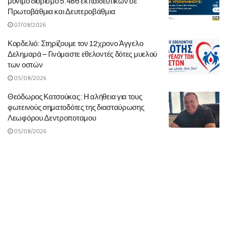
μόνιμο διορισμό 5.486 εκπαιδευτικών σε
Πρωτοβάθμια και Δευτεροβάθμια
07/08/2026
Κορδελιό: Στηρίζουμε τον 12χρονο Άγγελο
Δελημαρά – Γινόμαστε εθελοντές δότες μυελού
των οστών
05/08/2026
Θεόδωρος Κατσούκας: Η αλήθεια για τους
φωτεινούς σηματοδότες της διασταύρωσης
Λεωφόρου Δεντροποταμου
05/08/2026