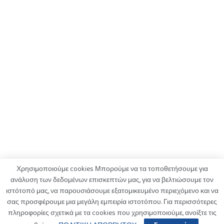
Χρησιμοποιούμε cookies Μπορούμε να τα τοποθετήσουμε για
ανάλυση των δεδομένων επισκεπτών μας, για να βελτιώσουμε τον
ιστότοπό μας, να παρουσιάσουμε εξατομικευμένο περιεχόμενο και να
ΟΡΟΙ ΧΡΗΣΗΣ
ΠΟΛΙΤΙΚΗ ΑΠΟΡΡΗΤΟΥ
ΔΙΑΦΗΜΙΣΗ
σας προσφέρουμε μια μεγάλη εμπειρία ιστοτόπου. Για περισσότερες
ΚΑΤΑΓΓΕΛΙΕΣ
ΕΠΙΚΟΙΝΩΝΙΑ
πληροφορίες σχετικά με τα cookies που χρησιμοποιούμε, ανοίξτε τις