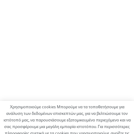
Χρησιμοποιούμε cookies Μπορούμε να τα τοποθετήσουμε για
ανάλυση των δεδομένων επισκεπτών μας, για να βελτιώσουμε τον
ιστότοπό μας, να παρουσιάσουμε εξατομικευμένο περιεχόμενο και να
ΟΡΟΙ ΧΡΗΣΗΣ
ΠΟΛΙΤΙΚΗ ΑΠΟΡΡΗΤΟΥ
ΔΙΑΦΗΜΙΣΗ
σας προσφέρουμε μια μεγάλη εμπειρία ιστοτόπου. Για περισσότερες
ΚΑΤΑΓΓΕΛΙΕΣ
ΕΠΙΚΟΙΝΩΝΙΑ
πληροφορίες σχετικά με τα cookies που χρησιμοποιούμε, ανοίξτε τις