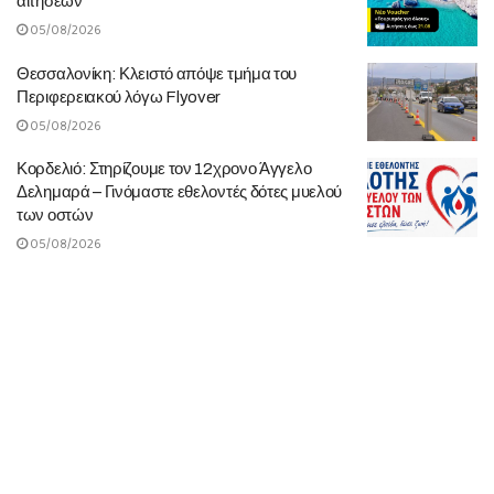
αιτήσεων
05/08/2026
Θεσσαλονίκη: Κλειστό απόψε τμήμα του
Περιφερειακού λόγω Flyover
05/08/2026
Κορδελιό: Στηρίζουμε τον 12χρονο Άγγελο
Δελημαρά – Γινόμαστε εθελοντές δότες μυελού
των οστών
05/08/2026