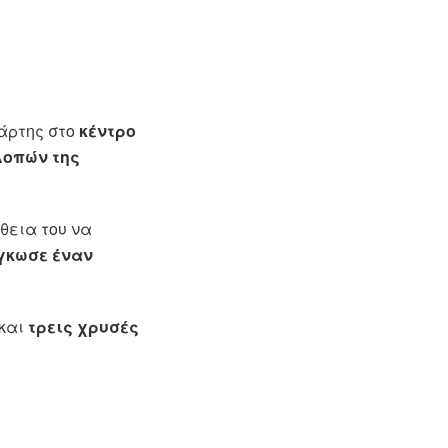
άρτης στο
κέντρο
λοπών της
θεια του να
γκωσε έναν
 και
τρεις χρυσές