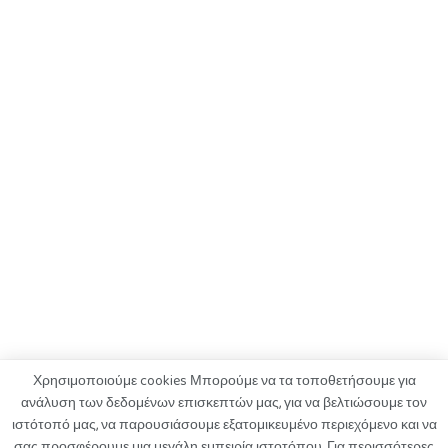
Χρησιμοποιούμε cookies Μπορούμε να τα τοποθετήσουμε για
ανάλυση των δεδομένων επισκεπτών μας, για να βελτιώσουμε τον
ιστότοπό μας, να παρουσιάσουμε εξατομικευμένο περιεχόμενο και να
ΟΡΟΙ ΧΡΗΣΗΣ
ΠΟΛΙΤΙΚΗ ΑΠΟΡΡΗΤΟΥ
ΔΙΑΦΗΜΙΣΗ
σας προσφέρουμε μια μεγάλη εμπειρία ιστοτόπου. Για περισσότερες