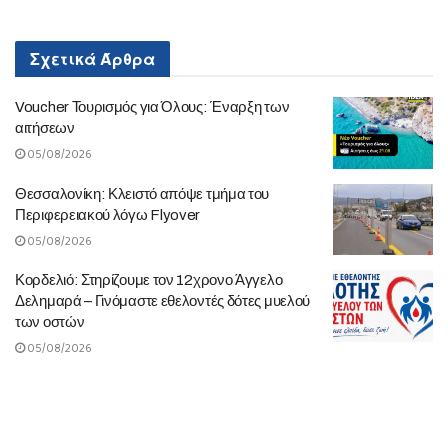
Σχετικά
Άρθρα
Voucher Τουρισμός για Όλους: Έναρξη των
αιτήσεων
05/08/2026
Θεσσαλονίκη: Κλειστό απόψε τμήμα του
Περιφερειακού λόγω Flyover
05/08/2026
Κορδελιό: Στηρίζουμε τον 12χρονο Άγγελο
Δελημαρά – Γινόμαστε εθελοντές δότες μυελού
των οστών
05/08/2026