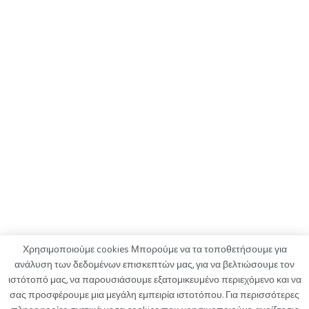
Χρησιμοποιούμε cookies Μπορούμε να τα τοποθετήσουμε για
ανάλυση των δεδομένων επισκεπτών μας, για να βελτιώσουμε τον
ιστότοπό μας, να παρουσιάσουμε εξατομικευμένο περιεχόμενο και να
ΟΡΟΙ ΧΡΗΣΗΣ
ΠΟΛΙΤΙΚΗ ΑΠΟΡΡΗΤΟΥ
ΔΙΑΦΗΜΙΣΗ
σας προσφέρουμε μια μεγάλη εμπειρία ιστοτόπου. Για περισσότερες
ΚΑΤΑΓΓΕΛΙΕΣ
ΕΠΙΚΟΙΝΩΝΙΑ