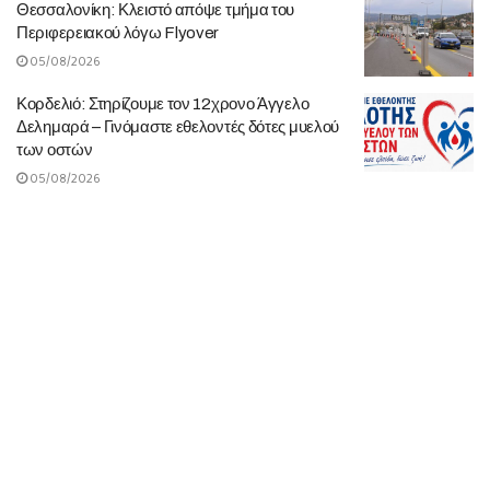
Θεσσαλονίκη: Κλειστό απόψε τμήμα του
Περιφερειακού λόγω Flyover
05/08/2026
Κορδελιό: Στηρίζουμε τον 12χρονο Άγγελο
Δελημαρά – Γινόμαστε εθελοντές δότες μυελού
των οστών
05/08/2026