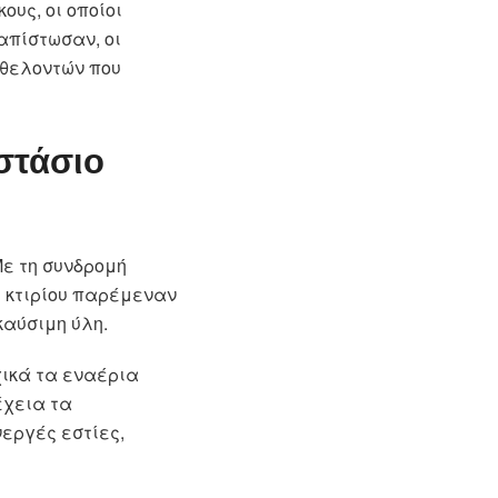
υς, οι οποίοι
απίστωσαν, οι
εθελοντών που
στάσιο
ε τη συνδρομή
υ κτιρίου παρέμεναν
καύσιμη ύλη.
χικά τα εναέρια
έχεια τα
εργές εστίες,