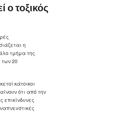
 ο τοξικός
κρές
σιάζεται η
άλο τμήμα της
 των 20
κετοί κάτοικοι
αίνουν ότι από την
ς επικίνδυνες
 αναπνευστικές