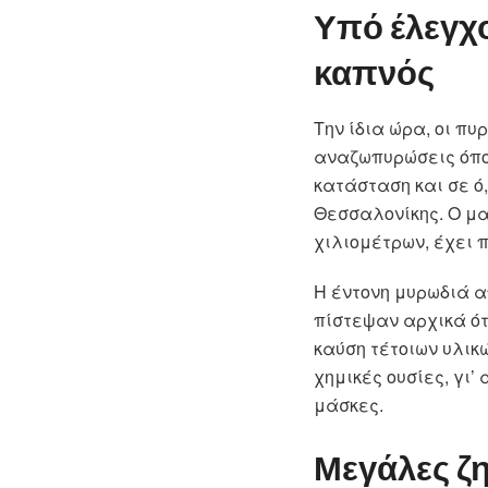
Υπό έλεγχο
καπνός
Την ίδια ώρα, οι π
αναζωπυρώσεις όπο
κατάσταση και σε ό
Θεσσαλονίκης. Ο μα
χιλιομέτρων, έχει 
Η έντονη μυρωδιά α
πίστεψαν αρχικά ότι
καύση τέτοιων υλικ
χημικές ουσίες, γι
μάσκες.
Μεγάλες ζημ