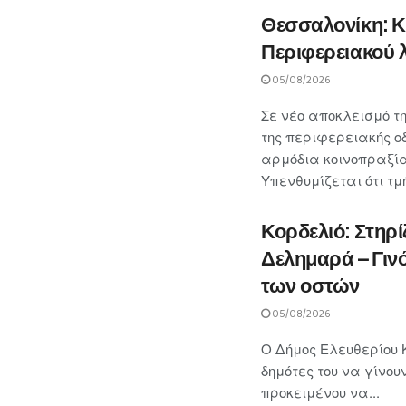
Θεσσαλονίκη: Κ
Περιφερειακού 
05/08/2026
Σε νέο αποκλεισμό τ
της περιφερειακής 
αρμόδια κοινοπραξία
Υπενθυμίζεται ότι τ
Κορδελιό: Στηρί
Δελημαρά – Γινό
των οστών
05/08/2026
Ο Δήμος Ελευθερίου Κ
δημότες του να γίνου
προκειμένου να...