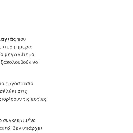
καγιάς
που
δεύτερη ημέρα
 Το μεγαλύτερο
εξακολουθούν να
το εργοστάσιο
έλθει στις
ορίσουν τις εστίες
το συγκεκριμένο
αυτά, δεν υπάρχει