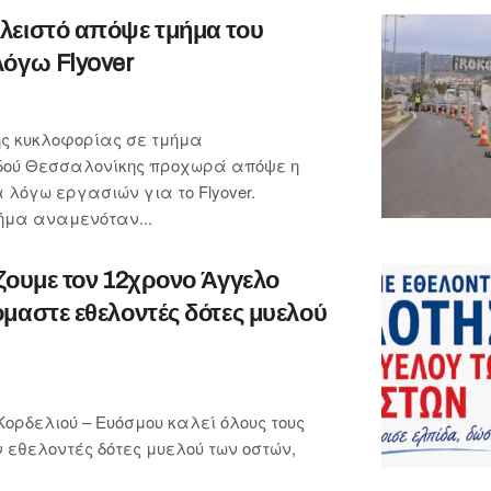
λειστό απόψε τμήμα του
λόγω Flyover
ης κυκλοφορίας σε τμήμα
οδού Θεσσαλονίκης προχωρά απόψε η
 λόγω εργασιών για το Flyover.
μήμα αναμενόταν...
ζουμε τον 12χρονο Άγγελο
μαστε εθελοντές δότες μυελού
ορδελιού – Ευόσμου καλεί όλους τους
ν εθελοντές δότες μυελού των οστών,