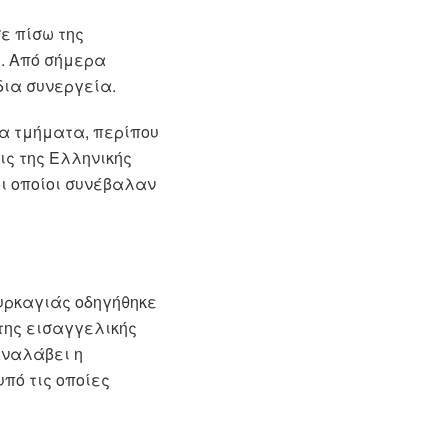
ε πίσω της
ς. Από σήμερα
δια συνεργεία.
ρα τμήματα, περίπου
ις της Ελληνικής
οι οποίοι συνέβαλαν
υρκαγιάς οδηγήθηκε
της εισαγγελικής
αναλάβει η
πό τις οποίες